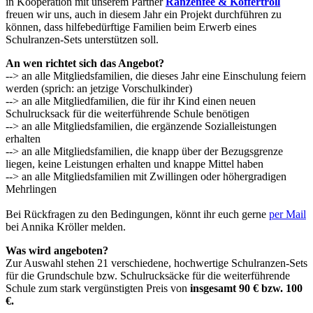
in Kooperation mit unserem Partner
Ranzenfee & Koffertroll
freuen wir uns, auch in diesem Jahr ein Projekt durchführen zu
können, dass hilfebedürftige Familien beim Erwerb eines
Schulranzen-Sets unterstützen soll.
An wen richtet sich das Angebot?
--> an alle Mitgliedsfamilien, die dieses Jahr eine Einschulung feiern
werden (sprich: an jetzige Vorschulkinder)
--> an alle Mitgliedfamilien, die für ihr Kind einen neuen
Schulrucksack für die weiterführende Schule benötigen
--> an
alle Mitgliedsfamilien, die ergänzende Sozialleistungen
erhalten
--> an alle Mitgliedsfamilien, die knapp über der Bezugsgrenze
liegen, keine Leistungen erhalten und knappe Mittel haben
--> an alle Mitgliedsfamilien mit Zwillingen oder höhergradigen
Mehrlingen
Bei Rückfragen zu den Bedingungen, könnt ihr euch gerne
per Mail
bei Annika Kröller melden.
Was wird angeboten?
Zur Auswahl stehen 21 verschiedene, hochwertige Schulranzen-Sets
für die Grundschule bzw. Schulrucksäcke für die weiterführende
Schule zum stark vergünstigten Preis von
insgesamt 90 € bzw. 100
€.