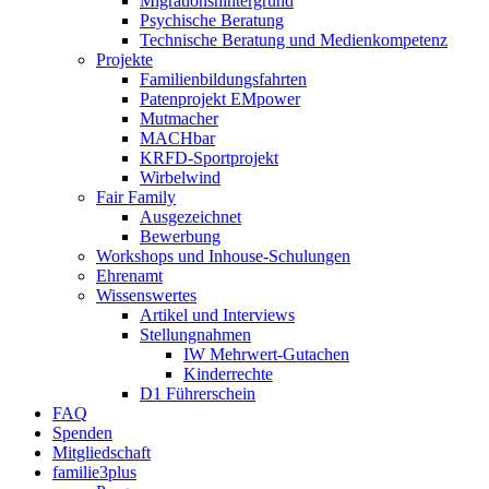
Migrationshintergrund
Psychische Beratung
Technische Beratung und Medienkompetenz
Projekte
Familienbildungsfahrten
Patenprojekt EMpower
Mutmacher
MACHbar
KRFD-Sportprojekt
Wirbelwind
Fair Family
Ausgezeichnet
Bewerbung
Workshops und Inhouse-Schulungen
Ehrenamt
Wissenswertes
Artikel und Interviews
Stellungnahmen
IW Mehrwert-Gutachen
Kinderrechte
D1 Führerschein
FAQ
Spenden
Mitgliedschaft
familie3plus