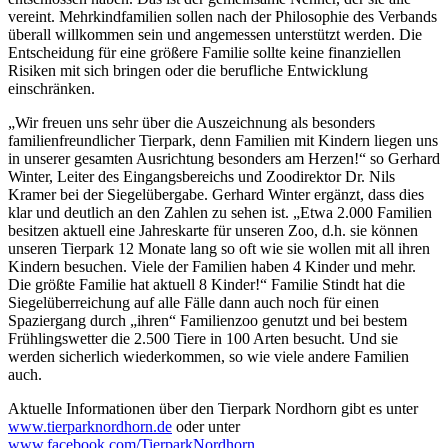
vereint. Mehrkindfamilien sollen nach der Philosophie des Verbands
überall willkommen sein und angemessen unterstützt werden. Die
Entscheidung für eine größere Familie sollte keine finanziellen
Risiken mit sich bringen oder die berufliche Entwicklung
einschränken.
„Wir freuen uns sehr über die Auszeichnung als besonders
familienfreundlicher Tierpark, denn Familien mit Kindern liegen uns
in unserer gesamten Ausrichtung besonders am Herzen!“ so Gerhard
Winter, Leiter des Eingangsbereichs und Zoodirektor Dr. Nils
Kramer bei der Siegelübergabe. Gerhard Winter ergänzt, dass dies
klar und deutlich an den Zahlen zu sehen ist. „Etwa 2.000 Familien
besitzen aktuell eine Jahreskarte für unseren Zoo, d.h. sie können
unseren Tierpark 12 Monate lang so oft wie sie wollen mit all ihren
Kindern besuchen. Viele der Familien haben 4 Kinder und mehr.
Die größte Familie hat aktuell 8 Kinder!“ Familie Stindt hat die
Siegelüberreichung auf alle Fälle dann auch noch für einen
Spaziergang durch „ihren“ Familienzoo genutzt und bei bestem
Frühlingswetter die 2.500 Tiere in 100 Arten besucht. Und sie
werden sicherlich wiederkommen, so wie viele andere Familien
auch.
Aktuelle Informationen über den Tierpark Nordhorn gibt es unter
www.tierparknordhorn.de
oder unter
www.facebook.com/TierparkNordhorn