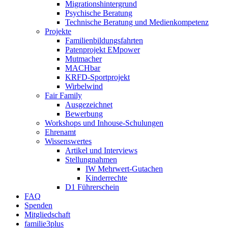
Migrationshintergrund
Psychische Beratung
Technische Beratung und Medienkompetenz
Projekte
Familienbildungsfahrten
Patenprojekt EMpower
Mutmacher
MACHbar
KRFD-Sportprojekt
Wirbelwind
Fair Family
Ausgezeichnet
Bewerbung
Workshops und Inhouse-Schulungen
Ehrenamt
Wissenswertes
Artikel und Interviews
Stellungnahmen
IW Mehrwert-Gutachen
Kinderrechte
D1 Führerschein
FAQ
Spenden
Mitgliedschaft
familie3plus