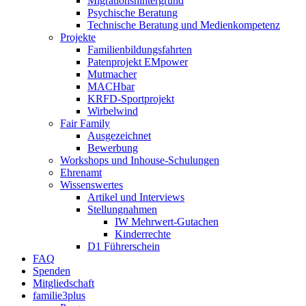
Migrationshintergrund
Psychische Beratung
Technische Beratung und Medienkompetenz
Projekte
Familienbildungsfahrten
Patenprojekt EMpower
Mutmacher
MACHbar
KRFD-Sportprojekt
Wirbelwind
Fair Family
Ausgezeichnet
Bewerbung
Workshops und Inhouse-Schulungen
Ehrenamt
Wissenswertes
Artikel und Interviews
Stellungnahmen
IW Mehrwert-Gutachen
Kinderrechte
D1 Führerschein
FAQ
Spenden
Mitgliedschaft
familie3plus