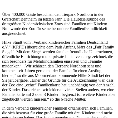
Über 400.000 Gäste besuchten den Tierpark Nordhorn in der
Grafschaft Bentheim im letzten Jahr. Die Hauptzielgruppe des
drittgrößten Niedersächsischen Zoos sind Familien mit Kindern.
Nun wurde der Zoo für seine besondere Familienfreundlichkeit
ausgezeichnet.
Hilke Stindt vom „Verband kinderreicher Familien Deutschland
e.V.“ (KRFD) überreichte dem Park Anfang März das „Fair Family
Siegel“. Mit dem Siegel werden familienfreundliche Unternehmen,
öffentliche Einrichtungen und private Initiativen ausgezeichnet, die
sich besonders für Mehrkindfamilien einsetzen und „Familie
mitdenken“. „Wir schätzen den Tierpark Nordhorn sehr und
kommen seit Jahren gerne mit der Familie für einen Ausflug
hierher,“ so die aus Moormerland kommende Hilke Stindt bei der
Siegelübergabe. „Einer der Gründe für die Auszeichnung war, dass
der Zoo eine „echte“ Familienkarte hat, unabhängig von der Anzahl
der Kinder. Das erleben wir leider an vielen Stellen anders, wo eine
Familienkarte auf 2 oder 3 Kindern begrenzt ist, weitere Kinder aber
zugebucht werden müssen,“ so die 6-fache Mutter.
In dem Verband kinderreicher Familien organisieren sich Familien,
die sich bewusst für eine große Familie mit drei Kindern und mehr
entschlossen haben. Das ist der gemeinsame Nenner, der sie alle