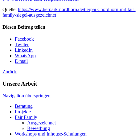
Quelle:
https://www.tierpark-nordhorn.de/tierpark-nordhorn-mit-fair-
family-siegel-ausgezeichnet
Diesen Beitrag teilen
Facebook
Twitter
LinkedIn
WhatsApp
E-mail
Zurück
Unsere Arbeit
Navigation überspringen
Beratung
Projekte
Fair Family
Ausgezeichnet
Bewerbung
Workshops und Inhouse-Schulungen