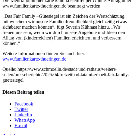
Die Mehrkindfamilienkarte kann kostenfrei per Online-Antrag unter
www.familienkarte-thueringen.de beantragt werden.
„Das Fair Family –Gütesiegel ist ein Zeichen der Wertschätzung,
mit welchem wir unsere Familienfreundlichkeit gleichzeitig etwas
sichtbarer machen können“, fügt Severin Kühnast hinzu. „Wir
freuen uns sehr, wenn wir durch unsere Angebote und Ideen den
Alltag von (kinderreichen) Familien erleichtern und verbessern
können.“
Weitere Informationen finden Sie auch hier:
www.familienkarte-thueringen.de
Quelle: https://www.schmoelln.de/stadt-und-rathaus/weitere-
seiten/presseberichte/2025/04/freizeitbad-tatami-erhaelt-fair-family-
guetesiegel
Diesen Beitrag teilen
Facebook
Twitter
LinkedIn
WhatsApp
E-mail