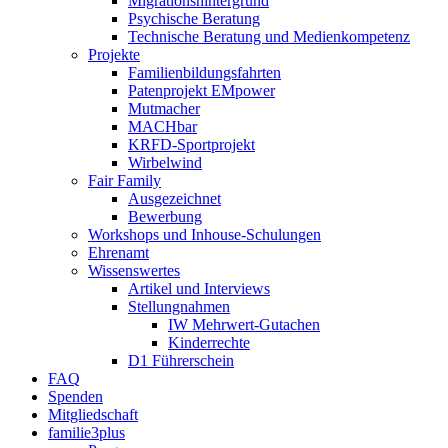
Migrationshintergrund
Psychische Beratung
Technische Beratung und Medienkompetenz
Projekte
Familienbildungsfahrten
Patenprojekt EMpower
Mutmacher
MACHbar
KRFD-Sportprojekt
Wirbelwind
Fair Family
Ausgezeichnet
Bewerbung
Workshops und Inhouse-Schulungen
Ehrenamt
Wissenswertes
Artikel und Interviews
Stellungnahmen
IW Mehrwert-Gutachen
Kinderrechte
D1 Führerschein
FAQ
Spenden
Mitgliedschaft
familie3plus