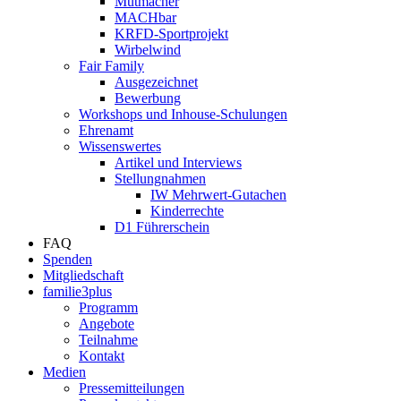
Mutmacher
MACHbar
KRFD-Sportprojekt
Wirbelwind
Fair Family
Ausgezeichnet
Bewerbung
Workshops und Inhouse-Schulungen
Ehrenamt
Wissenswertes
Artikel und Interviews
Stellungnahmen
IW Mehrwert-Gutachen
Kinderrechte
D1 Führerschein
FAQ
Spenden
Mitgliedschaft
familie3plus
Programm
Angebote
Teilnahme
Kontakt
Medien
Pressemitteilungen