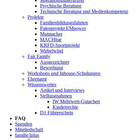
Migrationshintergrund
Psychische Beratung
Technische Beratung und Medienkompetenz
Projekte
Familienbildungsfahrten
Patenprojekt EMpower
Mutmacher
MACHbar
KRFD-Sportprojekt
Wirbelwind
Fair Family
Ausgezeichnet
Bewerbung
Workshops und Inhouse-Schulungen
Ehrenamt
Wissenswertes
Artikel und Interviews
Stellungnahmen
IW Mehrwert-Gutachen
Kinderrechte
D1 Führerschein
FAQ
Spenden
Mitgliedschaft
familie3plus