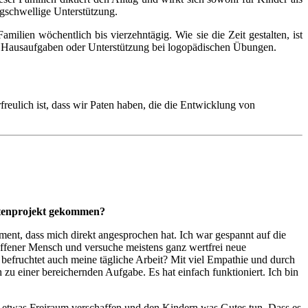
igschwellige Unterstützung.
ilien wöchentlich bis vierzehntägig. Wie sie die Zeit gestalten, ist
 Hausaufgaben oder Unterstützung bei logopädischen Übungen.
reulich ist, dass wir Paten haben, die die Entwicklung von
atenprojekt gekommen?
ent, dass mich direkt angesprochen hat. Ich war gespannt auf die
 offener Mensch und versuche meistens ganz wertfrei neue
efruchtet auch meine tägliche Arbeit? Mit viel Empathie und durch
zu einer bereichernden Aufgabe. Es hat einfach funktioniert. Ich bin
rn etwas Freiraum verschaffen und den Kindern was Gutes tun. Dass es