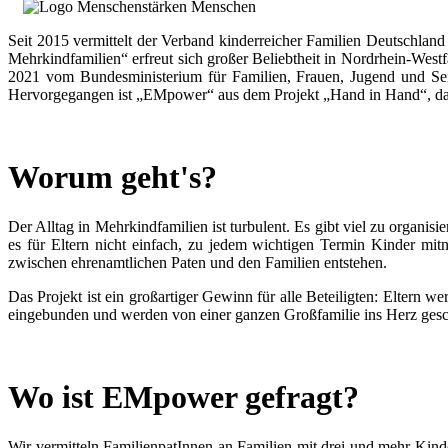
Seit 2015 vermittelt der Verband kinderreicher Familien Deutschl
Mehrkindfamilien“ erfreut sich großer Beliebtheit in Nordrhein-Wes
2021 vom Bundesministerium für Familien, Frauen, Jugend und Se
Hervorgegangen ist „EMpower“ aus dem Projekt „Hand in Hand“, das m
Worum geht's?
Der Alltag in Mehrkindfamilien ist turbulent. Es gibt viel zu organ
es für Eltern nicht einfach, zu jedem wichtigen Termin Kinder mi
zwischen ehrenamtlichen Paten und den Familien entstehen.
Das Projekt ist ein großartiger Gewinn für alle Beteiligten: Eltern 
eingebunden und werden von einer ganzen Großfamilie ins Herz gesc
Wo ist EMpower gefragt?
Wir vermitteln FamilienpatInnen an Familien mit drei und mehr Kind