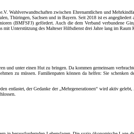
and e.V. Wahlverwandtschaften zwischen Ehrenamtlichen und Mehrkin
tfalen, Thüringen, Sachsen und in Bayern. Seit 2018 ist es angeglie
nioren (BMFSFJ) gefördert. Auch die dem Verband verbundene Gingko
it Unterstützung des Malteser Hilfsdienst drei Jahre lang im Raum K
isieren und unter einen Hut zu bringen. Da kommen gemeinsam verbrachte
tnehmen zu müssen. Familienpaten können da helfen: Sie schenken de
werden entlastet, der Gedanke der „Mehrgenerationen“ wird aktiv gelebt,
hlossen.
ern in herausfordernden Lebenslagen. Die sozio-ökonomische Lage diese