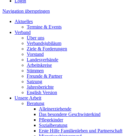
Login
Navigation überspringen
Aktuelles
Termine & Events
Verband
Über uns
Verbandsjubiläum
Ziele & Forderungen
Vorstand
Landesverbände
Arbeitskreise
Stimmen
Freunde & Partner
Satzung
Jahresberichte
English Version
Unsere Arbeit
Beratung
Alleinerziehende
Das besondere Geschwisterkind
Pflegekinder
Sozialberatung
Erste Hilfe Familienleben und Partnerschaft