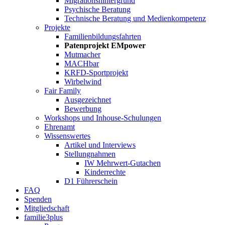
Migrationshintergrund
Psychische Beratung
Technische Beratung und Medienkompetenz
Projekte
Familienbildungsfahrten
Patenprojekt EMpower
Mutmacher
MACHbar
KRFD-Sportprojekt
Wirbelwind
Fair Family
Ausgezeichnet
Bewerbung
Workshops und Inhouse-Schulungen
Ehrenamt
Wissenswertes
Artikel und Interviews
Stellungnahmen
IW Mehrwert-Gutachen
Kinderrechte
D1 Führerschein
FAQ
Spenden
Mitgliedschaft
familie3plus