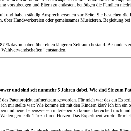
ung vorzubeugen und Eltern zu entlasten, benötigen die Familien niedr
t und haben ständig Ansprechpersonen zur Seite. Sie besuchen die Fam
, über Handwerkereien oder gemeinsames Musizieren, Begleitung bei
 87 % davon haben über einen längeren Zeitraum bestand. Besonders erf
t „Wahlverwandschaften“ entstanden.
wer und sind seit nunmehr 5 Jahren dabei. Wie sind Sie zum P
uf das Patenprojekt aufmerksam geworden. Für mich war das ein Experim
 ich mir stellte war: Wie komme ich mit den Kindern klar? Ich bin ein
en und neue Lebensweisen miterleben zu können bereichert mich und b
 Welten gerne die Tür zu Ihren Herzen. Das Experiment wurde für mich 
t an Familien mit Zeitdruck verschenken kann. So konnte ich den Elte