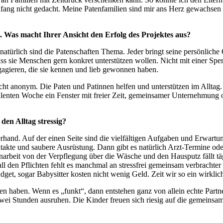
Anfang nicht gedacht. Meine Patenfamilien sind mir ans Herz gewachsen
 Was macht Ihrer Ansicht den Erfolg des Projektes aus?
 natürlich sind die Patenschaften Thema. Jeder bringt seine persönlich
s sie Menschen gern konkret unterstützen wollen. Nicht mit einer Spe
agieren, die sie kennen und lieb gewonnen haben.
t anonym. Die Paten und Patinnen helfen und unterstützen im Alltag. S
ulenten Woche ein Fenster mit freier Zeit, gemeinsamer Unternehmung od
en Alltag stressig?
erhand. Auf der einen Seite sind die vielfältigen Aufgaben und Erwart
intakte und saubere Ausrüstung. Dann gibt es natürlich Arzt-Termine od
rbeit von der Verpflegung über die Wäsche und den Hausputz fällt täg
 den Pflichten fehlt es manchmal an stressfrei gemeinsam verbrachter
udget, sogar Babysitter kosten nicht wenig Geld. Zeit wir so ein wirkl
en haben. Wenn es „funkt“, dann entstehen ganz von allein echte Partn
ei Stunden ausruhen. Die Kinder freuen sich riesig auf die gemeinsam