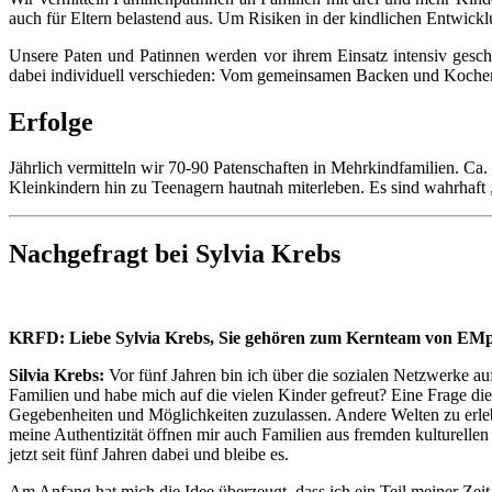
auch für Eltern belastend aus. Um Risiken in der kindlichen Entwickl
Unsere Paten und Patinnen werden vor ihrem Einsatz intensiv geschul
dabei individuell verschieden: Vom gemeinsamen Backen und Kochen
Erfolge
Jährlich vermitteln wir 70-90 Patenschaften in Mehrkindfamilien. Ca.
Kleinkindern hin zu Teenagern hautnah miterleben. Es sind wahrhaf
Nachgefragt bei Sylvia Krebs
KRFD: Liebe Sylvia Krebs, Sie gehören zum Kernteam von EMpo
Silvia Krebs:
Vor fünf Jahren bin ich über die sozialen Netzwerke a
Familien und habe mich auf die vielen Kinder gefreut? Eine Frage die
Gegebenheiten und Möglichkeiten zuzulassen. Andere Welten zu erleb
meine Authentizität öffnen mir auch Familien aus fremden kulturellen
jetzt seit fünf Jahren dabei und bleibe es.
Am Anfang hat mich die Idee überzeugt, dass ich ein Teil meiner Zei