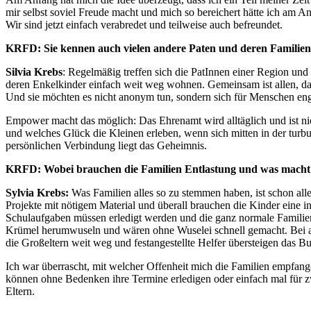
mir selbst soviel Freude macht und mich so bereichert hätte ich am 
Wir sind jetzt einfach verabredet und teilweise auch befreundet.
KRFD: Sie kennen auch vielen andere Paten und deren Familien.
Silvia Krebs
: Regelmäßig treffen sich die PatInnen einer Region und
deren Enkelkinder einfach weit weg wohnen. Gemeinsam ist allen, das
Und sie möchten es nicht anonym tun, sondern sich für Menschen eng
Empower macht das möglich: Das Ehrenamt wird alltäglich und ist nich
und welches Glück die Kleinen erleben, wenn sich mitten in der turb
persönlichen Verbindung liegt das Geheimnis.
KRFD: Wobei brauchen die Familien Entlastung und was macht d
Sylvia Krebs:
Was Familien alles so zu stemmen haben, ist schon all
Projekte mit nötigem Material und überall brauchen die Kinder eine 
Schulaufgaben müssen erledigt werden und die ganz normale Familiena
Krümel herumwuseln und wären ohne Wuselei schnell gemacht. Bei all
die Großeltern weit weg und festangestellte Helfer übersteigen das B
Ich war überrascht, mit welcher Offenheit mich die Familien empfang
können ohne Bedenken ihre Termine erledigen oder einfach mal für zw
Eltern.