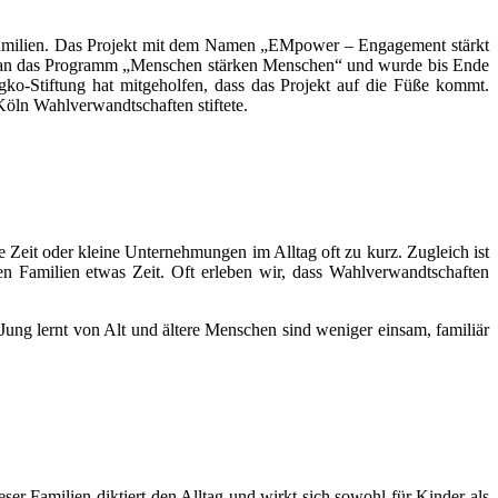
dfamilien. Das Projekt mit dem Namen „EMpower – Engagement stärkt
dert an das Programm „Menschen stärken Menschen“ und wurde bis Ende
-Stiftung hat mitgeholfen, dass das Projekt auf die Füße kommt.
öln Wahlverwandtschaften stiftete.
 Zeit oder kleine Unternehmungen im Alltag oft zu kurz. Zugleich ist
n Familien etwas Zeit. Oft erleben wir, dass Wahlverwandtschaften
 Jung lernt von Alt und ältere Menschen sind weniger einsam, familiär
r Familien diktiert den Alltag und wirkt sich sowohl für Kinder als