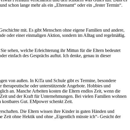
 und schon lange mehr als ein „Ehrenamt“ oder ein „fester Termin“.
e Geschichte mit. Es gibt Menschen ohne eigene Familien und andere,
nde oder einer einmaligen Aktion, sondern im Alltag und regelmäßig.
ie sehen, welche Erleichterung ihr Mittun für die Eltern bedeutet
er einfach des Gesprächs auftut. Ich denke, genau in dieser
ungen von außen. In KiTa und Schule gibt es Termine, besondere
er therapeutische oder unterstützende Angebote. Hobbies und
lich an. Manche Arbeiten kosten die Eltern endlos Zeit, wenn die
 Zeit und der Kraft für Unternehmungen. Bei vielen Familien wohnen
ich kostbares Gut. EMpower schenkt Zeit.
erschaften. Die Eltern wissen ihre Kinder in guten Händen und
e Zeit ohne Hektik und ohne „Eigentlich müsste ich“- Gesicht der