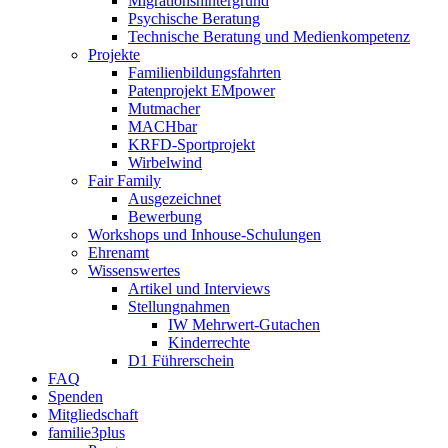
Migrationshintergrund
Psychische Beratung
Technische Beratung und Medienkompetenz
Projekte
Familienbildungsfahrten
Patenprojekt EMpower
Mutmacher
MACHbar
KRFD-Sportprojekt
Wirbelwind
Fair Family
Ausgezeichnet
Bewerbung
Workshops und Inhouse-Schulungen
Ehrenamt
Wissenswertes
Artikel und Interviews
Stellungnahmen
IW Mehrwert-Gutachen
Kinderrechte
D1 Führerschein
FAQ
Spenden
Mitgliedschaft
familie3plus