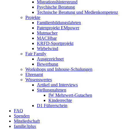
Migrationshintergrund
Psychische Beratung
Technische Beratung und Medienkompetenz
Projekte
Familienbildungsfahrten
Patenprojekt EMpower
Mutmacher
MACHbar
KRFD-Sportprojekt
Wirbelwind
Fair Family
Ausgezeichnet
Bewerbung
Workshops und Inhouse-Schulungen
Ehrenamt
Wissenswertes
Artikel und Interviews
Stellungnahmen
IW Mehrwert-Gutachen
Kinderrechte
D1 Führerschein
FAQ
Spenden
Mitgliedschaft
familie3plus