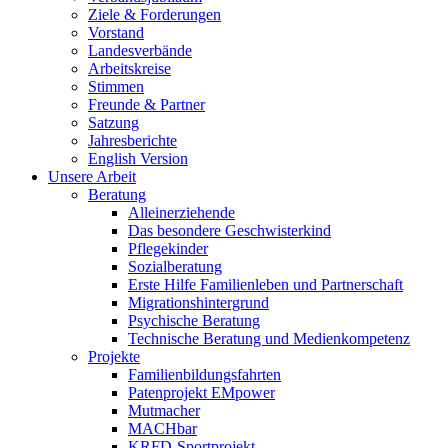
Ziele & Forderungen
Vorstand
Landesverbände
Arbeitskreise
Stimmen
Freunde & Partner
Satzung
Jahresberichte
English Version
Unsere Arbeit
Beratung
Alleinerziehende
Das besondere Geschwisterkind
Pflegekinder
Sozialberatung
Erste Hilfe Familienleben und Partnerschaft
Migrationshintergrund
Psychische Beratung
Technische Beratung und Medienkompetenz
Projekte
Familienbildungsfahrten
Patenprojekt EMpower
Mutmacher
MACHbar
KRFD-Sportprojekt