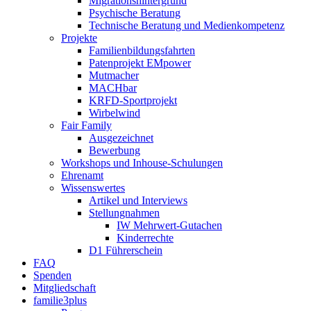
Migrationshintergrund
Psychische Beratung
Technische Beratung und Medienkompetenz
Projekte
Familienbildungsfahrten
Patenprojekt EMpower
Mutmacher
MACHbar
KRFD-Sportprojekt
Wirbelwind
Fair Family
Ausgezeichnet
Bewerbung
Workshops und Inhouse-Schulungen
Ehrenamt
Wissenswertes
Artikel und Interviews
Stellungnahmen
IW Mehrwert-Gutachen
Kinderrechte
D1 Führerschein
FAQ
Spenden
Mitgliedschaft
familie3plus